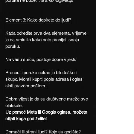
poruka ne bude: 
“Mi smo najjeftiniji!”
Element 3: Kako dopirete do ljudi?
Kada odredite prva dva elementa, vrijeme 
je da smislite kako ćete prenijeti svoju 
poruku.
Na vašu sreću, postoje dobre vijesti.
Prenositi poruke nekad je bilo teško i 
skupo. Morali kupiti popis adresa i oglas 
slati pravom poštom.
Dobra vijest je da su društvene mreže sve 
olakšale. 
Uz pomoć Meta ili Google oglasa, možete 
ciljati koga god želite! 
Domaći ili strani ljudi? Koje su godište? 