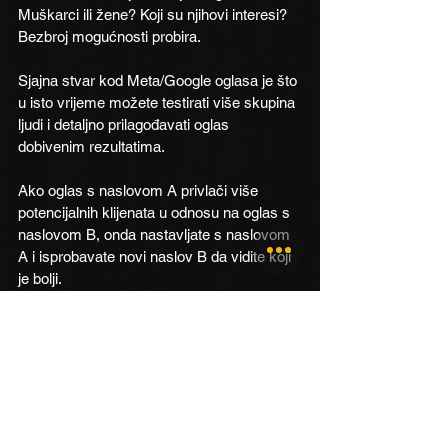
Muškarci ili žene? Koji su njihovi interesi?
Bezbroj mogućnosti probira.
Sjajna stvar kod Meta/Google oglasa je što 
u isto vrijeme možete testirati više skupina 
ljudi i detaljno prilagođavati oglas 
dobivenim rezultatima.
Ako oglas s naslovom A privlači više 
potencijalnih klijenata u odnosu na oglas s 
naslovom B, onda nastavljate s naslovom 
A i isprobavate novi naslov B da vidite koji 
je bolji.
I tako u krug.
To je način “kako" baratati oglasom da 
povećate prodaju.
Dobrodošao u stvarni svijet…