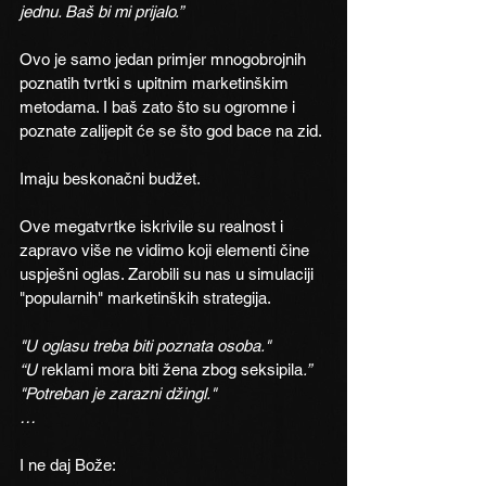
jednu. Baš bi mi prijalo.”
Ovo je samo jedan primjer mnogobrojnih 
poznatih tvrtki s upitnim marketinškim 
metodama. I baš zato što su ogromne i 
poznate zalijepit će se što god bace na zid.
Imaju beskonačni budžet.
Ove megatvrtke iskrivile su realnost i 
zapravo više ne vidimo koji elementi čine 
uspješni oglas. Zarobili su nas u simulaciji 
"popularnih" marketinških strategija.
"U oglasu treba biti poznata osoba."
“U
 reklami mora biti žena zbog seksipila
.”
"Potreban je zarazni džingl."
…
I ne daj Bože: