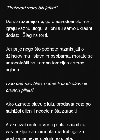
“Proizvod mora biti jeftin!”  
Da se razumijemo, gore navedeni elementi 
igraju važnu ulogu, ali oni su samo ukrasni 
dodatci. Šlag na torti.
Jer prije nego što počnete razmišljati o 
džinglovima i slavnim osobama, morate se 
usredotočiti na kamen temeljac samog 
oglasa.
I što ćeš sad Neo, hoćeš li uzeti plavu ili 
crvenu pilulu?
Ako uzmete plavu pilulu, prodavat ćete po 
najnižoj cijeni i nećete ništa zaraditi.
A ako izaberete crvenu pilulu, naučit ću 
vas tri ključna elementa marketinga za 
postizanje nevjerojatnih rezultata. 