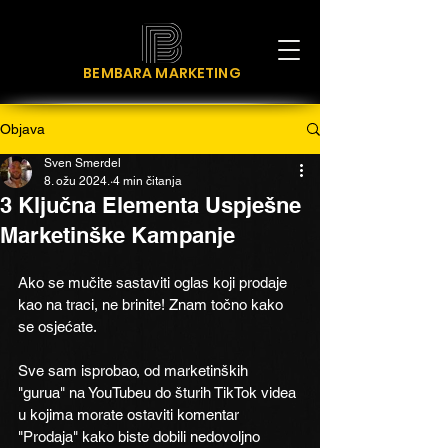
BEMBARA MARKETING
Objava
Sven Smerdel
8. ožu 2024.
4 min čitanja
3 Ključna Elementa Uspješne
Marketinške Kampanje
Ako se mučite sastaviti oglas koji prodaje 
kao na traci, ne brinite! Znam točno kako 
se osjećate.
Sve sam isprobao, od marketinških 
"gurua" na YouTubeu do šturih TikTok videa 
u kojima morate ostaviti komentar 
"Prodaja" kako biste dobili nedovoljno 