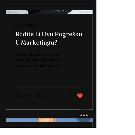
22. kol 2024.
∙
2
min
Radite Li Ovu Pogrešku
U Marketingu?
Nekoć davno u veoma
dalekoj, dalekoj galaksiji,
vodio sam oglašavanje
agencije za nekretnine.
Išlo mi je vrlo dobro. Trošili
smo više od...
220
0
11
25. srp 2024.
∙
2
min